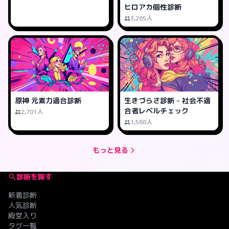
ヒロアカ個性診断
3,265人
原神 元素力適合診断
生きづらさ診断 - 社会不適
合者レベルチェック
2,701人
1,568人
もっと見る
診断を探す
新着診断
人気診断
殿堂入り
タグ一覧