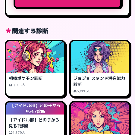
関連する診断
相棒ポケモン診断
ジョジョ スタンド潜在能力
診断
8,915人
5,660人
【アイドル部】どの子から
見る?診断
【アイドル部】どの子から
見る?診断
4,579人