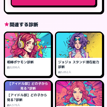
関連する診断
相棒ポケモン診断
ジョジョ スタンド潜在能力
診断
8,899人
5,652人
【アイドル部】どの子から
見る?診断
【アイドル部】どの子から
見る?診断
4,578人