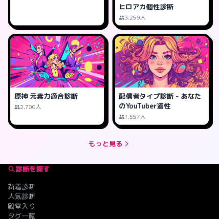
ヒロアカ個性診断
3,259人
原神 元素力適合診断
配信者タイプ診断 - あなた
のYouTuber適性
2,700人
1,557人
もっと見る
診断を探す
新着診断
人気診断
殿堂入り
タグ一覧