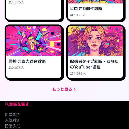
4,576人
ヒロアカ個性診断
3,129人
原神 元素力適合診断
配信者タイプ診断 - あなた
のYouTuber適性
2,675人
1,542人
もっと見る
診断を探す
新着診断
人気診断
殿堂入り