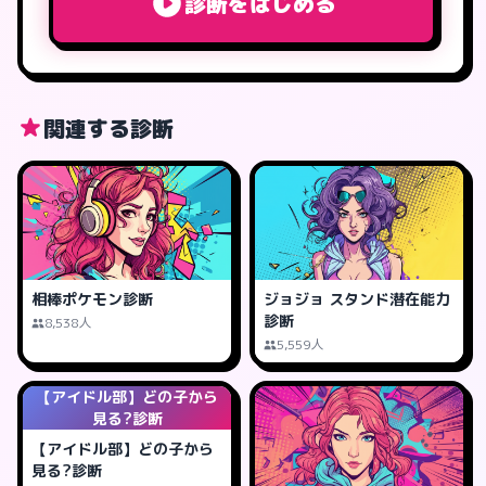
診断をはじめる
関連する診断
相棒ポケモン診断
ジョジョ スタンド潜在能力
診断
8,538人
5,559人
【アイドル部】どの子から
見る?診断
【アイドル部】どの子から
見る?診断