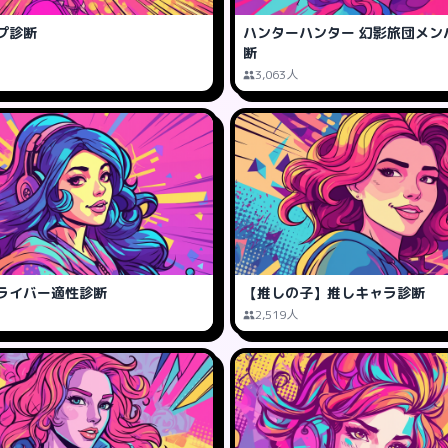
プ診断
ハンターハンター 幻影旅団メン
断
3,063人
ライバー適性診断
【推しの子】推しキャラ診断
2,519人