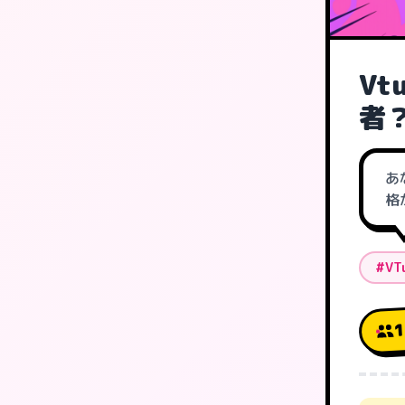
Vt
者
あ
格
#VT
1