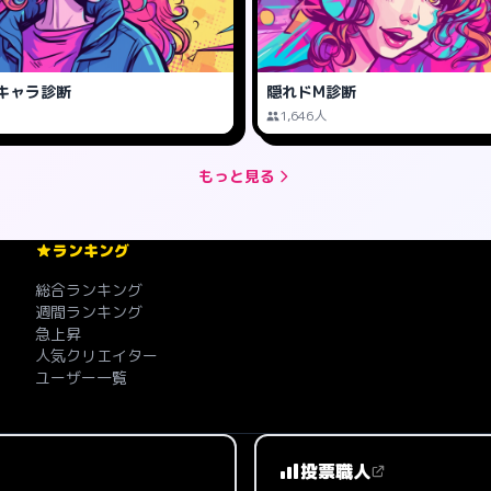
キャラ診断
隠れドM診断
1,646人
もっと見る
ランキング
総合ランキング
週間ランキング
急上昇
人気クリエイター
ユーザー一覧
投票職人