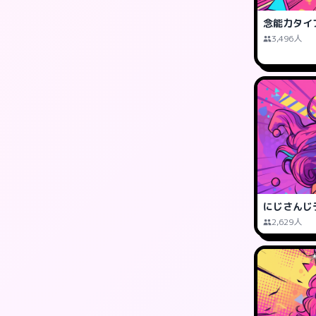
念能力タイ
3,496人
にじさんじ
2,629人