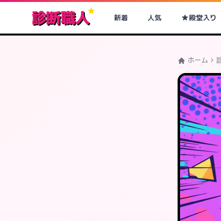
診断職人
新着
人気
殿堂入り
ホーム