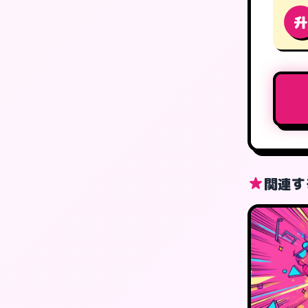
升
関連す