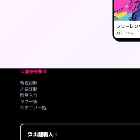
フリーレン
2,516人
診断を探す
新着診断
人気診断
殿堂入り
タグ一覧
カテゴリ一覧
出題職人