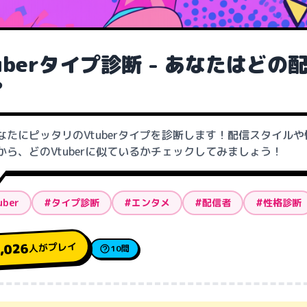
uberタイプ診断 - あなたはどの
？
なたにピッタリのVtuberタイプを診断します！配信スタイルや
から、どのVtuberに似ているかチェックしてみましょう！
uber
#タイプ診断
#エンタメ
#配信者
#性格診断
人がプレイ
,026
10問