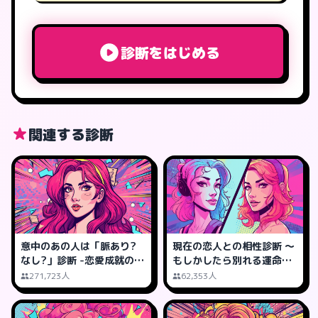
診断をはじめる
関連する診断
意中のあの人は「脈あり?
現在の恋人との相性診断 ～
なし?」診断 -恋愛成就の可
もしかしたら別れる運命か
能性は?
も?
271,723人
62,353人