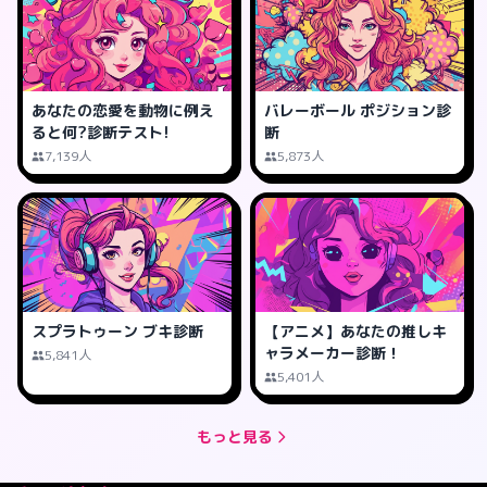
あなたの恋愛を動物に例え
バレーボール ポジション診
ると何?診断テスト!
断
7,139人
5,873人
スプラトゥーン ブキ診断
【アニメ】あなたの推しキ
ャラメーカー診断！
5,841人
5,401人
もっと見る