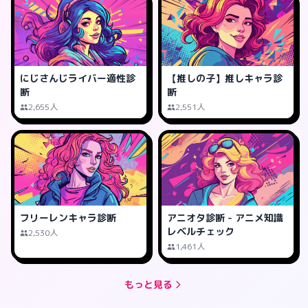
にじさんじライバー適性診
【推しの子】推しキャラ診
断
断
2,655人
2,551人
フリーレンキャラ診断
アニオタ診断 - アニメ知識
レベルチェック
2,530人
1,461人
もっと見る