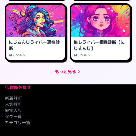
にじさんじライバー適性診
推しライバー相性診断【に
断
じさんじ】
2,634人
1,684人
もっと見る
診断を探す
新着診断
人気診断
殿堂入り
タグ一覧
カテゴリ一覧