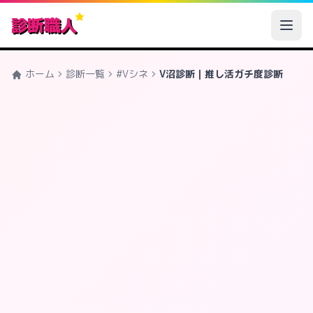
診断職人
ホーム
診断一覧
#Vシネ
V沼診断｜推し活ガチ度診断