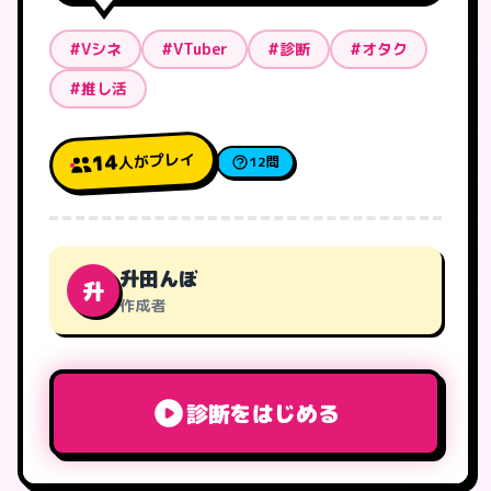
#Vシネ
#VTuber
#診断
#オタク
#推し活
人がプレイ
14
12問
升田んぼ
升
作成者
診断をはじめる