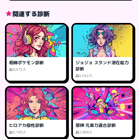
関連する診断
相棒ポケモン診断
ジョジョ スタンド潜在能力
診断
8,473人
5,542人
ヒロアカ個性診断
原神 元素力適合診断
3,103人
2,668人