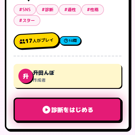
#SNS
#診断
#適性
#性格
#スター
人がプレイ
17
10問
升田んぼ
升
作成者
診断をはじめる