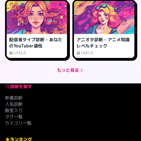
配信者タイプ診断 - あなた
アニオタ診断 - アニメ知識
のYouTuber適性
レベルチェック
1,532人
1,447人
もっと見る
診断を探す
新着診断
人気診断
殿堂入り
タグ一覧
カテゴリ一覧
ランキング