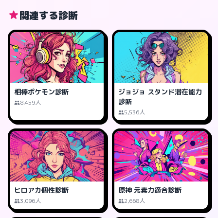
関連する診断
相棒ポケモン診断
ジョジョ スタンド潜在能力
診断
8,459人
5,536人
ヒロアカ個性診断
原神 元素力適合診断
3,096人
2,668人