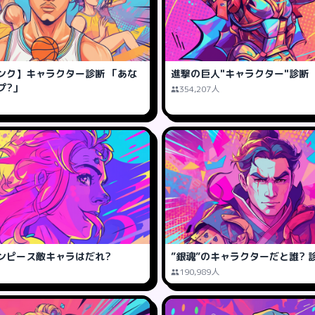
ンク】キャラクター診断 「あな
進撃の巨人"キャラクター"診断
プ?」
354,207人
ンピース敵キャラはだれ?
”銀魂”のキャラクターだと誰? 
190,989人