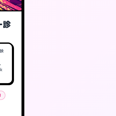
ー診
映
、
k
駿