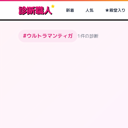
診断職人
新着
人気
殿堂入り
#ウルトラマンティガ
1件の診断