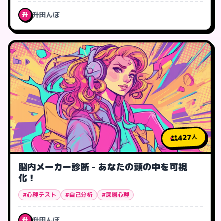
升田んぼ
升
427
人
脳内メーカー診断 - あなたの頭の中を可視
化！
#心理テスト
#自己分析
#深層心理
升田んぼ
升