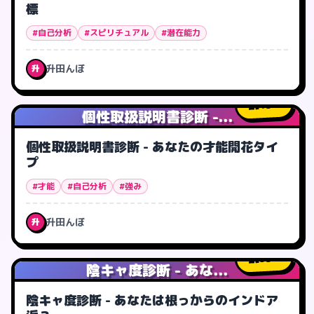
標
#自己分析
#スピリチュアル
#潜在能力
升田んぼ
升
13
人
個性取扱説明書診断 -...
個性取扱説明書診断 - あなたの才能開花タイ
プ
#才能
#自己分析
#強み
升田んぼ
升
33
人
陰キャ度診断 - あな...
陰キャ度診断 - あなたは根っからのインドア