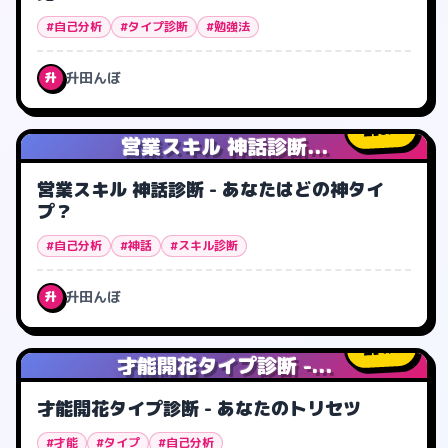
#自己分析
#タイプ診断
#勉強法
升田んぼ
升
0
人
営業スキル 神話診断...
営業スキル 神話診断 - あなたはどの神タイ
プ？
#自己分析
#神話
#スキル診断
升田んぼ
升
4
人
才能開花タイプ診断 -...
才能開花タイプ診断 - あなたのトリセツ
#才能
#タイプ
#自己分析