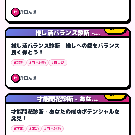
升田んぼ
升
5
人
推し活バランス診断 -...
推し活バランス診断 - 推しへの愛をバランス
良く保とう！
#診断
#自己分析
#推し活
升田んぼ
升
3
人
才能開花診断 - あな...
才能開花診断 - あなたの成功ポテンシャルを
発見！
#才能
#成功
#自己分析