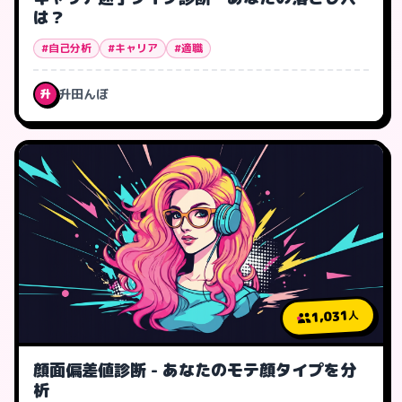
は？
#自己分析
#キャリア
#適職
升田んぼ
升
1,031
人
顔面偏差値診断 - あなたのモテ顔タイプを分
析