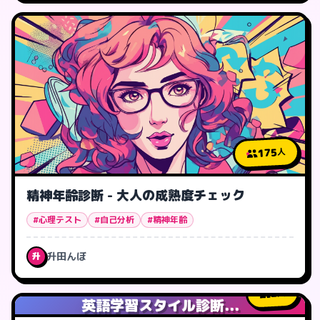
175
人
精神年齢診断 - 大人の成熟度チェック
#心理テスト
#自己分析
#精神年齢
升田んぼ
升
2
人
英語学習スタイル診断...