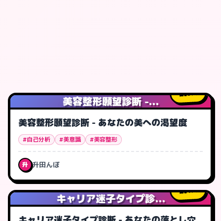
3
人
美容整形願望診断 -...
美容整形願望診断 - あなたの美への渇望度
#自己分析
#美意識
#美容整形
升田んぼ
升
1
人
キャリア迷子タイプ診...
キャリア迷子タイプ診断 - あなたの落とし穴