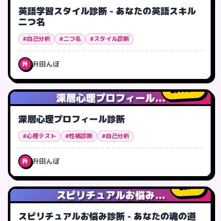
英語学習スタイル診断 - あなたの英語スキル
二つ名
#自己分析
#二つ名
#スタイル診断
升田んぼ
升
185
人
深層心理プロフィール...
深層心理プロフィール診断
#心理テスト
#性格診断
#自己分析
升田んぼ
升
5
人
スピリチュアルお悩み...
スピリチュアルお悩み診断 - あなたの魂の道