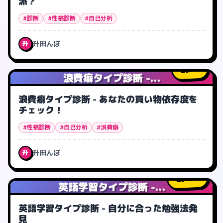
派？
#診断
#性格診断
#自己分析
升田んぼ
升
1
人
浪費癖タイプ診断 -...
浪費癖タイプ診断 - あなたの買い物依存度を
チェック！
#性格診断
#自己分析
#浪費癖
升田んぼ
升
29
人
英語学習タイプ診断 -...
英語学習タイプ診断 - 自分に合った勉強法発
見