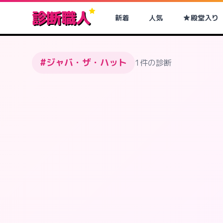
診断職人
新着
人気
殿堂入り
#ジャバ・ザ・ハット
1件の診断