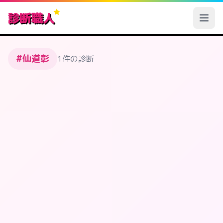
診断職人
#仙道彰
1件の診断