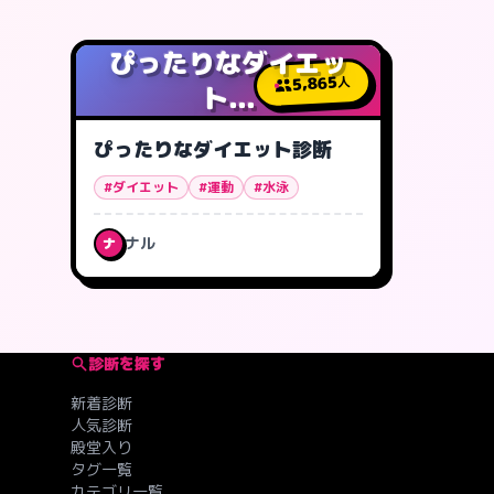
ぴったりなダイエッ
5,865
人
ト...
ぴったりなダイエット診断
#ダイエット
#運動
#水泳
ナル
ナ
診断を探す
新着診断
人気診断
殿堂入り
タグ一覧
カテゴリ一覧