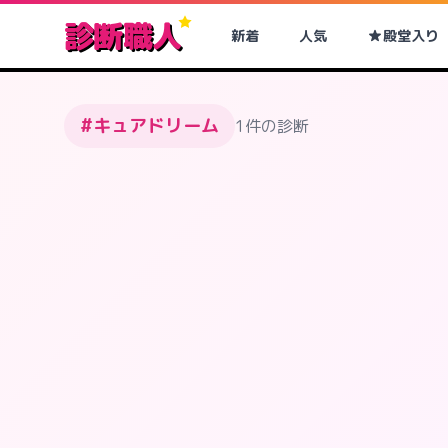
診断職人
新着
人気
殿堂入り
#キュアドリーム
1件の診断