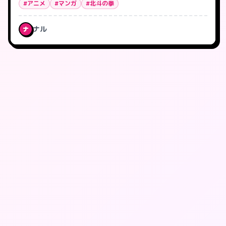
#アニメ
#マンガ
#北斗の拳
ナル
ナ