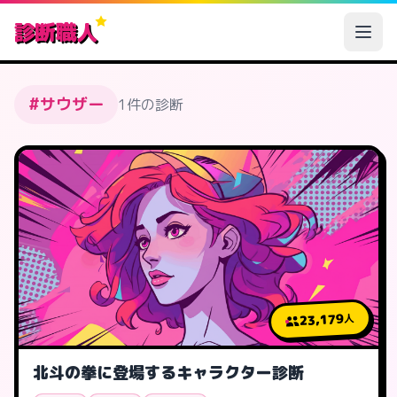
診断職人
#サウザー
1件の診断
23,179
人
北斗の拳に登場するキャラクター診断