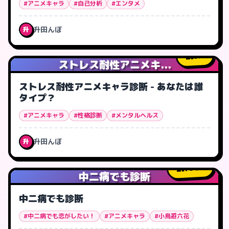
#アニメキャラ
#自己分析
#エンタメ
升田んぼ
升
9
人
ストレス耐性アニメキ...
ストレス耐性アニメキャラ診断 - あなたは誰
タイプ？
#アニメキャラ
#性格診断
#メンタルヘルス
升田んぼ
升
734
人
中二病でも診断
中二病でも診断
#中二病でも恋がしたい！
#アニメキャラ
#小鳥遊六花