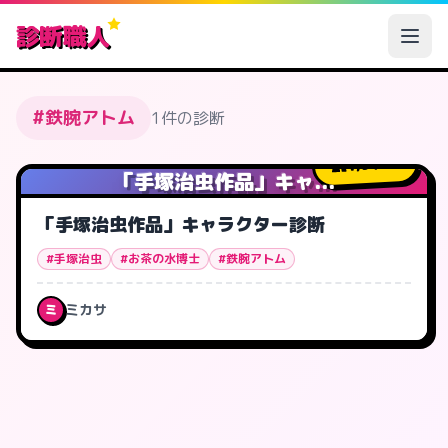
診断職人
#鉄腕アトム
1件の診断
1,940
人
「手塚治虫作品」キャ...
「手塚治虫作品」キャラクター診断
#手塚治虫
#お茶の水博士
#鉄腕アトム
ミカサ
ミ