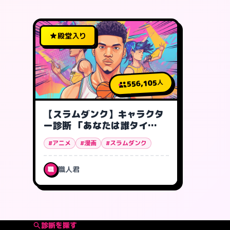
殿堂入り
556,105
人
【スラムダンク】キャラクタ
ー診断 「あなたは誰タイ
プ?」
#アニメ
#漫画
#スラムダンク
職人君
職
診断を探す