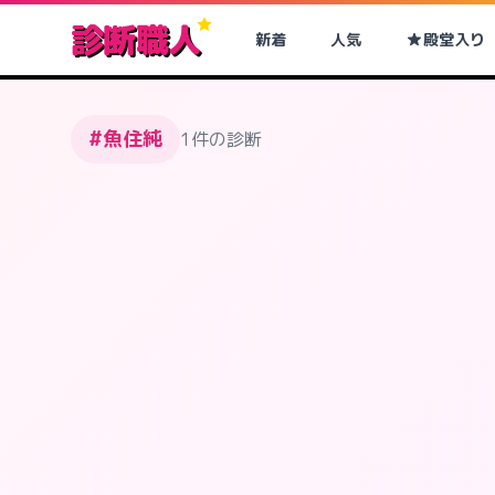
診断職人
新着
人気
殿堂入り
#魚住純
1件の診断