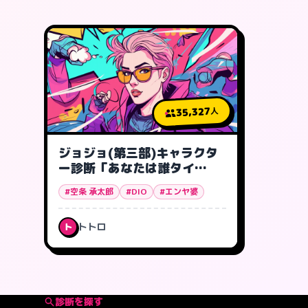
35,327
人
ジョジョ(第三部)キャラクタ
ー診断「あなたは誰タイ
プ?」
#空条 承太郎
#DIO
#エンヤ婆
トトロ
ト
診断を探す