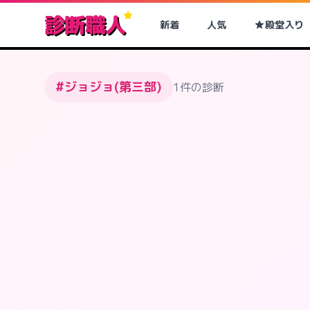
診断職人
新着
人気
殿堂入り
#ジョジョ(第三部)
1件の診断