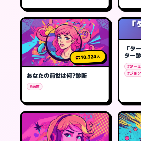
「
「タ
ター
10,324
人
#ター
#ジョ
あなたの前世は何?診断
#前世