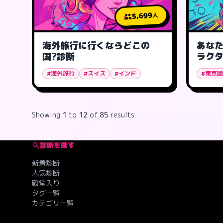
5,699
人
海外旅行に行くならどこの
あな
国?診断
ラクタ
#海外旅行
#スイス
#インド
#東京
Showing
1
to
12
of
85
results
診断を探す
新着診断
人気診断
殿堂入り
タグ一覧
カテゴリ一覧