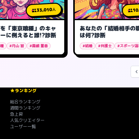
33,010
10
人
たを「東京喰種」のキャ
あなたの「結婚相手の
ーに例えると誰!?診断
は何?診断
喰種
#月山 習
#霧嶋 董香
#結婚
#弁護士
#スポーツ選
ランキング
総合ランキング
週間ランキング
急上昇
人気クリエイター
ユーザー一覧