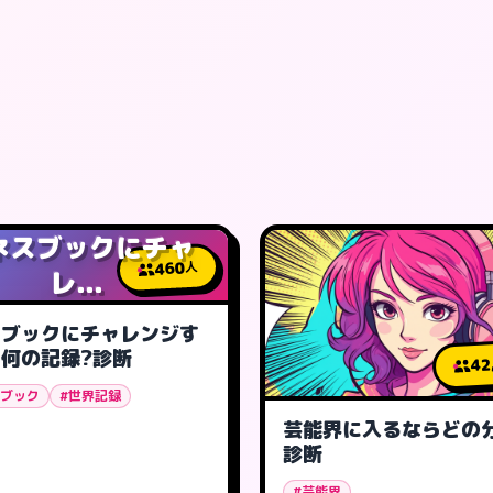
ネスブックにチャ
460
人
レ...
スブックにチャレンジす
何の記録?診断
42
スブック
#世界記録
芸能界に入るならどの
診断
#芸能界