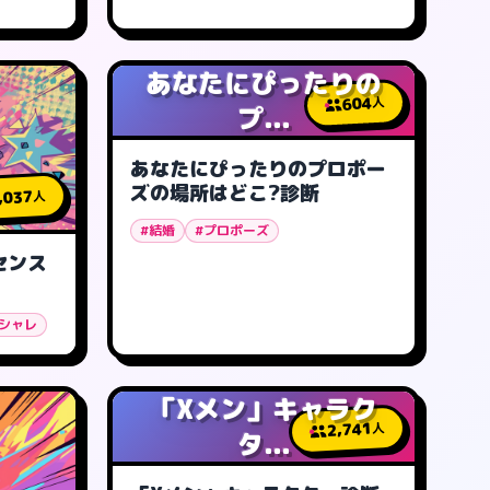
あなたにぴったりの
604
人
プ...
あなたにぴったりのプロポー
ズの場所はどこ?診断
,037
人
#結婚
#プロポーズ
センス
オシャレ
「Xメン」キャラク
2,741
人
タ...