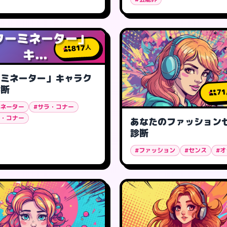
ターミネーター」
817
人
キ...
ーミネーター」キャラク
診断
71
ミネーター
#サラ・コナー
ン・コナー
あなたのファッション
診断
#ファッション
#センス
#