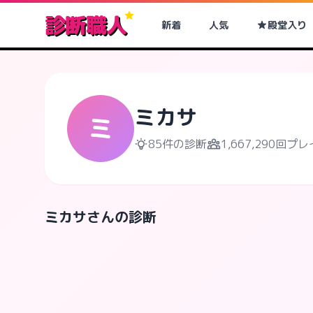
診断職人
新着
人気
殿堂入り
ミカサ
ミ
85件の診断
1,667,290回
ミカサさんの診断