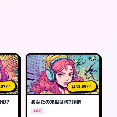
,577
12,597
人
人
分野?
あなたの来世は何?診断
#来世