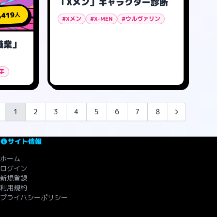
「Xメン」キャラクター診断
,419
人
#Xメン
#X-MEN
#ウルヴァリン
職業」
手
1
2
3
4
5
6
7
8
サイト情報
ホーム
ログイン
新規登録
利用規約
プライバシーポリシー