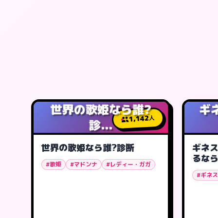
世界の歌姫なら誰?
ギ
1,142
人
診...
世界の歌姫なら誰?診断
ギネ
るなら
#歌姫
#マドンナ
#レディー・ガガ
#ギネ