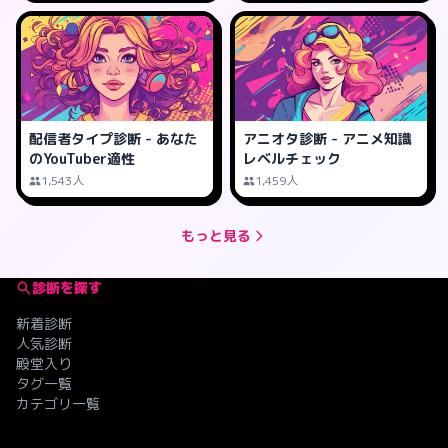
配信者タイプ診断 - あなた
アニオタ診断 - アニメ知識
のYouTuber適性
レベルチェック
1,543人
1,459人
もっと見る
診断を探す
新着診断
人気診断
殿堂入り
タグ一覧
カテゴリ一覧