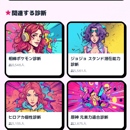
関連する診断
相棒ポケモン診断
ジョジョ スタンド潜在能力
診断
8,546人
5,561人
ヒロアカ個性診断
原神 元素力適合診断
3,135人
2,675人