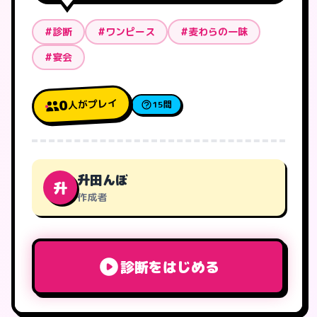
#診断
#ワンピース
#麦わらの一味
#宴会
人がプレイ
0
15問
升田んぼ
升
作成者
診断をはじめる