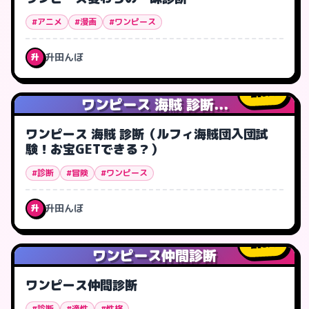
#アニメ
#漫画
#ワンピース
升田んぼ
升
9
人
ワンピース 海賊 診断...
ワンピース 海賊 診断（ルフィ海賊団入団試
験！お宝GETできる？）
#診断
#冒険
#ワンピース
升田んぼ
升
8
人
ワンピース仲間診断
ワンピース仲間診断
#診断
#適性
#性格