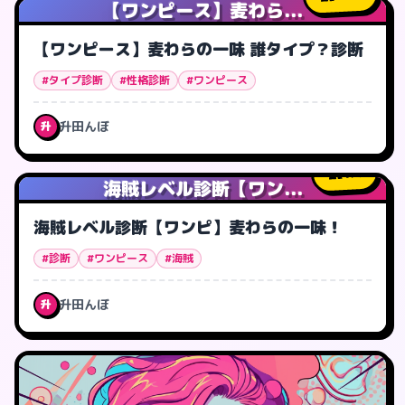
【ワンピース】麦わら...
【ワンピース】麦わらの一味 誰タイプ？診断
#タイプ診断
#性格診断
#ワンピース
升田んぼ
升
1
人
海賊レベル診断【ワン...
海賊レベル診断【ワンピ】麦わらの一味！
#診断
#ワンピース
#海賊
升田んぼ
升