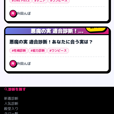
#ONE PIECE
#マニア
#ワンピース
升田んぼ
升
46
人
悪魔の実 適合診断！...
悪魔の実 適合診断！あなたに合う実は？
#性格診断
#能力診断
#ワンピース
升田んぼ
升
診断を探す
新着診断
人気診断
殿堂入り
タグ一覧