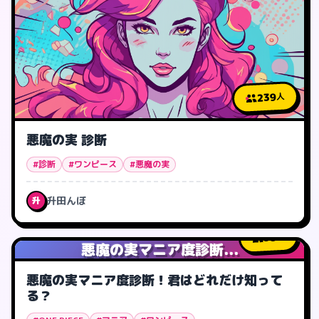
239
人
悪魔の実 診断
#診断
#ワンピース
#悪魔の実
升田んぼ
升
38
人
悪魔の実マニア度診断...
悪魔の実マニア度診断！君はどれだけ知って
る？