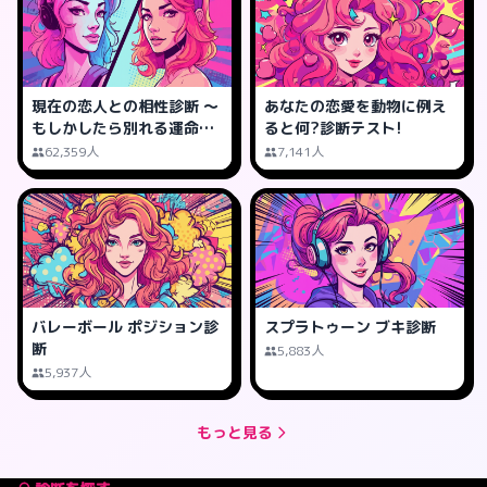
現在の恋人との相性診断 ～
あなたの恋愛を動物に例え
もしかしたら別れる運命か
ると何?診断テスト!
も?
62,359人
7,141人
バレーボール ポジション診
スプラトゥーン ブキ診断
断
5,883人
5,937人
もっと見る