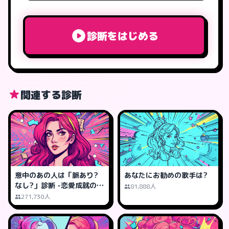
診断をはじめる
関連する診断
意中のあの人は「脈あり?
あなたにお勧めの歌手は?
なし?」診断 -恋愛成就の可
81,888人
能性は?
271,730人