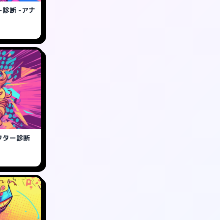
診断 -アナ
クター診断