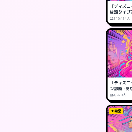
【ディズニ
は誰タイプ
516,454人
「ディズニ
ン診断 -
4,928人
殿堂