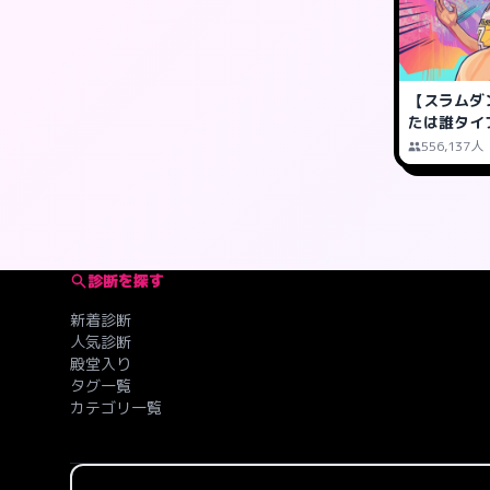
【スラムダ
たは誰タイ
556,137人
診断を探す
新着診断
人気診断
殿堂入り
タグ一覧
カテゴリ一覧