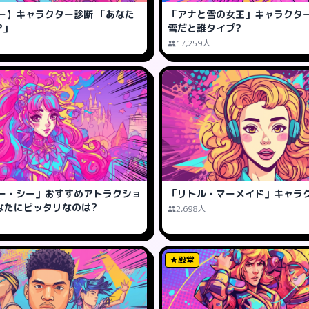
ー】キャラクター診断 「あなた
「アナと雪の女王」キャラクター
?」
雪だと誰タイプ?
17,259人
ー・シー」おすすめアトラクショ
「リトル・マーメイド」キャラ
あなたにピッタリなのは?
2,698人
殿堂