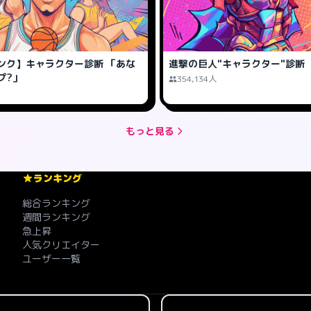
ンク】キャラクター診断 「あな
進撃の巨人"キャラクター"診断
プ?」
354,134人
もっと見る
ランキング
総合ランキング
週間ランキング
急上昇
人気クリエイター
ユーザー一覧