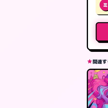
ミ
関連す