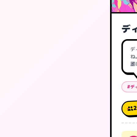
デ
デ
ね
誰
#デ
2