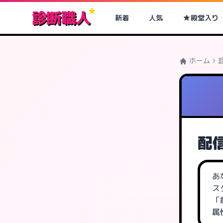
診断職人
新着
人気
殿堂入り
ホーム
配
あ
ス
「
属