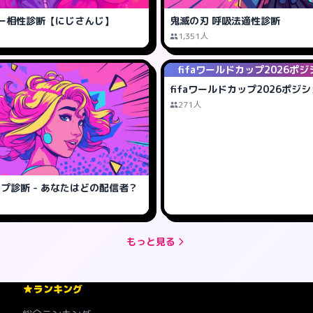
ー相性診断【にじさんじ】
鬼滅の刃 呼吸法適性診断
1,351人
fifaワールドカップ2026ポ
fifaワールドカップ2026ポジ
271人
タイプ診断 - あなたはどの配信者？
もっと見る
ランキング