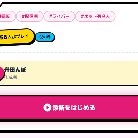
性診断
#配信者
#ライバー
#ネット有名人
人がプレイ
56
8問
升田んぼ
作成者
診断をはじめる