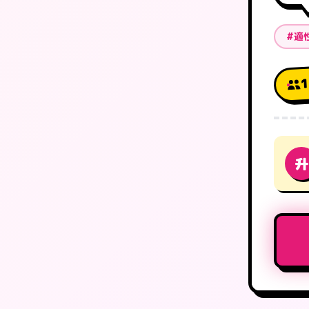
#適
1
升