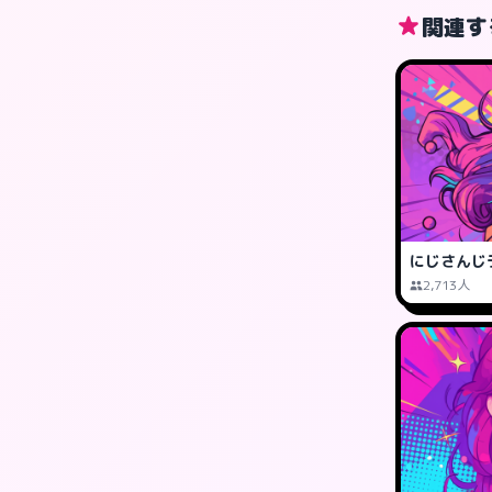
関連す
にじさんじ
2,713人