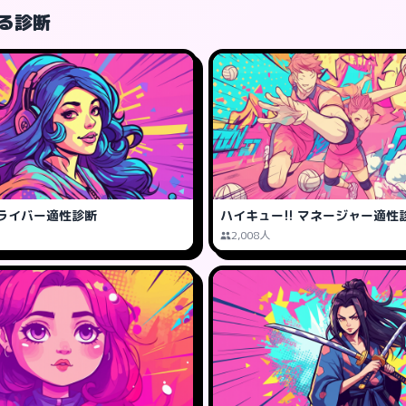
る診断
ライバー適性診断
ハイキュー!! マネージャー適性
2,008人