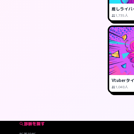
推しライバ
1,735人
Vtuber
1,048人
診断を探す