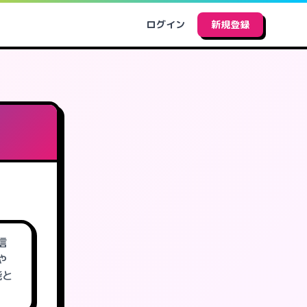
ログイン
新規登録
信
や
能と